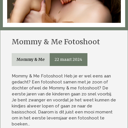
Mommy & Me Fotoshoot
Mommy & Me
22 maart 2024
Mommy & Me Fotoshoot Heb je er wel eens aan
gedacht? Een fotoshoot samen met je zoon of
dochter ofwel de Mommy & me fotoshoot? De
eerste jaren van de kinderen gaan zo snel voorbij.
Je bent zwanger en voordat je het weet kunnen de
kindjes alweer lopen of gaan ze naar de
basisschool. Daarom is dit juist een mooi moment
om in het eerste levensjaar een fotoshoot te
boeken...