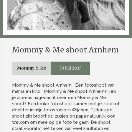
Mommy & Me shoot Arnhem
Mommy & Me
30 juli 2024
Mommy & Me shoot Arnhem Een fotoshoot van
mama en kind (Mommy & Me shoot Arnhem) Heb
je al eens nagedacht over een Mommy & Me
shoot? Een leuke fotoshoot samen met je zoon of
dochter in mijn fotostudio in Wijchen. Tijdens de
shoot zijn broertjes, zusjes en papa natuurlijk ook
welkom om mee op de foto te gaan. De shoot
staat vooral in het teken van veel knuffelen en