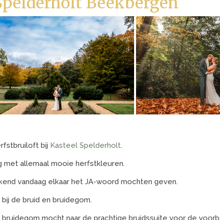
Spelderholt Beekbergen
stbruiloft bij
Kasteel Spelderholt
.
g met allemaal mooie herfstkleuren.
ekend vandaag elkaar het JA-woord mochten geven.
ij de bruid en bruidegom.
 bruidegom mocht naar de prachtige bruidssuite voor de voorb