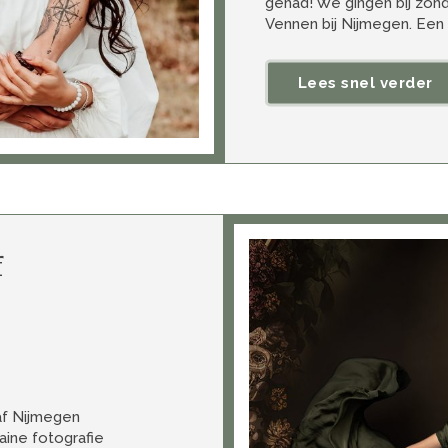
gehad! We gingen bij zon
Vennen bij Nijmegen. Een 
Lees snel verder
f
af Nijmegen
ine fotografie