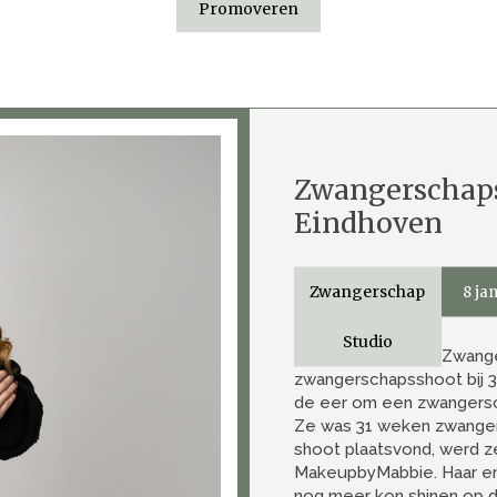
Promoveren
Zwangerschap
Eindhoven
Zwangerschap
8 ja
Studio
Zwang
zwangerschapsshoot bij 3
de eer om een zwangersc
Ze was 31 weken zwanger 
shoot plaatsvond, werd z
MakeupbyMabbie. Haar en
nog meer kon shinen op d