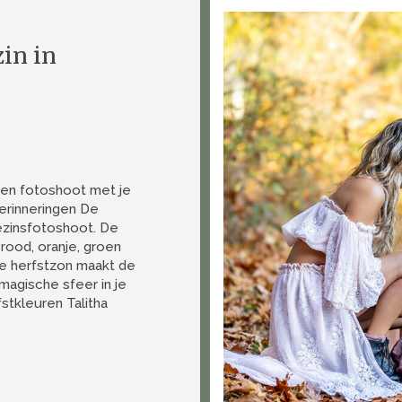
in in
Een fotoshoot met je
herinneringen De
ezinsfotoshoot. De
 rood, oranje, groen
de herfstzon maakt de
 magische sfeer in je
stkleuren Talitha