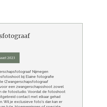
fotograaf
aart 2023
rschapsfotograaf Nijmegen
fotoshoot bij Elaine fotografie
afie (Zwangerschapsfotograaf
t voor een zwangerschapsshoot zowel
in de fotostudio. Voordat de fotoshoot
uitgebreid contact met elkaar gehad
 Wil je exclusieve foto's dan kan er
an tule, bloemenringen of speciale