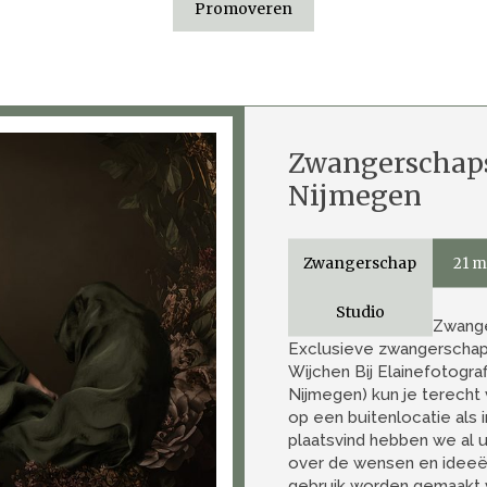
Promoveren
Zwangerschaps
Nijmegen
Zwangerschap
21 m
Studio
Zwange
Exclusieve zwangerschaps
Wijchen Bij Elainefotogr
Nijmegen) kun je terech
op een buitenlocatie als 
plaatsvind hebben we al 
over de wensen en ideeën.
gebruik worden gemaakt v