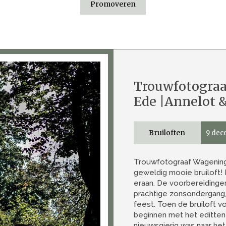
Promoveren
Trouwfotogra
Ede |Annelot 
Bruiloften
9 dec
Trouwfotograaf Wagening
geweldig mooie bruiloft! 
eraan. De voorbereidingen
prachtige zonsondergang,
feest. Toen de bruiloft v
beginnen met het editten
nieuwsgierig was naar het 