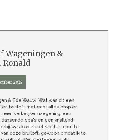
af Wageningen &
& Ronald
ember 2018
en & Ede Wauw! Wat was dit een
Een bruiloft met echt alles erop en
, een kerkelijke inzegening, een
 dansende opa's en een knallend
oorbij was kon ik niet wachten om te
 van deze bruiloft, gewoon omdat ik te
resultaat. Mijn dag begon in alle